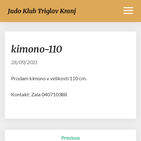
Toggl
Judo Klub Triglav Kranj
Naviga
kimono-
kimono-110
110
28/09/2021
Prodam kimono v velikosti 110 cm.
Kontakt: Zala 040710388
Post
Previous
navigation