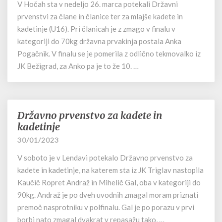
in
V Hočah sta v nedeljo 26. marca potekali Državni
članice
prvenstvi za člane in članice ter za mlajše kadete in
ter
kadetinje (U16). Pri članicah je z zmago v finalu v
za
kategoriji do 70kg državna prvakinja postala Anka
mlajše
Pogačnik. V finalu se je pomerila z odlično tekmovalko iz
kadete
JK Bežigrad, za Anko pa je to že 10. …
in
kadetinje
Državno prvenstvo za kadete in
Državno
prvenstvo
kadetinje
za
30/01/2023
kadete
in
V soboto je v Lendavi potekalo Državno prvenstvo za
kadetinje
kadete in kadetinje, na katerem sta iz JK Triglav nastopila
Kaučič Ropret Andraž in Mihelič Gal, oba v kategoriji do
90kg. Andraž je po dveh uvodnih zmagal moram priznati
premoč nasprotniku v polfinalu. Gal je po porazu v prvi
borbi nato zmagal dvakrat v repasažu tako, …