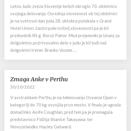
70.
Letos Judo zveza Slovenije beleži okroglo 70. obletnico
obletnici
JZS
svojega delovanja. Osrednja slovesnost ob tej obletnici
je na svetovni dan juda 28. oktobra potekala v Grand
Hotel Union. častni pokrovitelj slovesnosti pa je bil
predsednik RS g. Borut Pahor. Med prejemniki priznanj za
dolgoletno požrtvovalno delo v judu je bil tudi naš
dolgoletni trener Branko Vuzem. …
Zmaga Anke v Perthu
Zmaga
Anke
30/10/2022
v
V avstralskem Perthu je na tekmovanju Oceania Open v
Perthu
kategoriji do 70 kg osvojila prvo mesto. V finalu je ugnala
domačinko Aoife Coughlan, pred tem pa je premagala
predstavnico Fidžija Shanice Takayawa ter
Novozelandko Hayley Gatward.