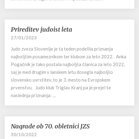
Prireditev judoist leta
Prireditev
judoist
27/01/2023
leta
Judo zveza Slovenije je ta teden podelila priznanja
najboljšim posameznikom ter klubom za leto 2022. Anka
Pogačnik je tako postala najboljša članica za leto 2022,
saj je med drugim v lanskem letu dosegla najboljšo
slovensko uvrstitev, to je 3. mesto na Evropskem
prvenstvu. Judo klub Triglav Kranj pa je prejel še
naslednja priznanja: …
Nagrade ob 70. obletnici JZS
Nagrade
ob
30/10/2022