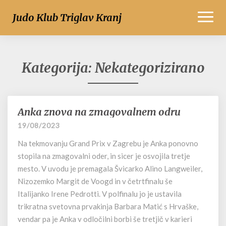
Toggl
Judo Klub Triglav Kranj
Naviga
Kategorija:
Nekategorizirano
Anka znova na zmagovalnem odru
Anka
znova
19/08/2023
na
Na tekmovanju Grand Prix v Zagrebu je Anka ponovno
zmagovalnem
odru
stopila na zmagovalni oder, in sicer je osvojila tretje
mesto. V uvodu je premagala Švicarko Alino Langweiler,
Nizozemko Margit de Voogd in v četrtfinalu še
Italijanko Irene Pedrotti. V polfinalu jo je ustavila
trikratna svetovna prvakinja Barbara Matić s Hrvaške,
vendar pa je Anka v odločilni borbi še tretjič v karieri