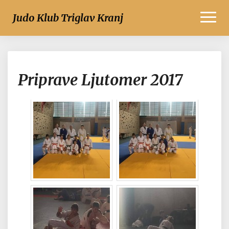
Toggl
Judo Klub Triglav Kranj
Naviga
Priprave
Priprave Ljutomer 2017
Ljutomer
2017