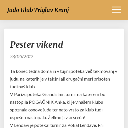
Toggl
Judo Klub Triglav Kranj
Naviga
Pester
Pester vikend
vikend
23/05/2017
Ta konec tedna doma in v tujini poteka več tekmovanj v
judu, na katerih je v takšni ali drugačni meri prisoten
tudi naš klub.
V Parizu poteka Grand slam turnir na katerem bo
nastopila POGAČNIK Anka, ki je v našem klubu
spoznala osnove juda ter nato vrsto za klub tudi
uspešno nastopala. Želimo ji vso srečo!
V Lendavi je potekal turnir za Pokal Lendave. Pri