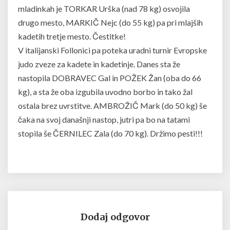
mladinkah je TORKAR Urška (nad 78 kg) osvojila
drugo mesto, MARKIČ Nejc (do 55 kg) pa pri mlajših
kadetih tretje mesto. Čestitke!
V italijanski Follonici pa poteka uradni turnir Evropske
judo zveze za kadete in kadetinje. Danes sta že
nastopila DOBRAVEC Gal in POŽEK Žan (oba do 66
kg), a sta že oba izgubila uvodno borbo in tako žal
ostala brez uvrstitve. AMBROŽIČ Mark (do 50 kg) še
čaka na svoj današnji nastop, jutri pa bo na tatami
stopila še ČERNILEC Zala (do 70 kg). Držimo pesti!!!
Dodaj odgovor