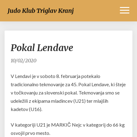
Toggl
Judo Klub Triglav Kranj
Naviga
Pokal
Pokal Lendave
Lendave
10/02/2020
V Lendavi je v soboto 8. februarja potekalo
tradicionalno tekmovanje za 45. Pokal Lendave, ki šteje
v točkovanju za slovenski pokal. Tekmovanja smo se
udeležili z ekipama mladincev (U21) ter mlajših
kadetov (U16).
V kategoriji U21 je MARKIČ Nejc v kategorij do 66 kg
osvojil prvo mesto.